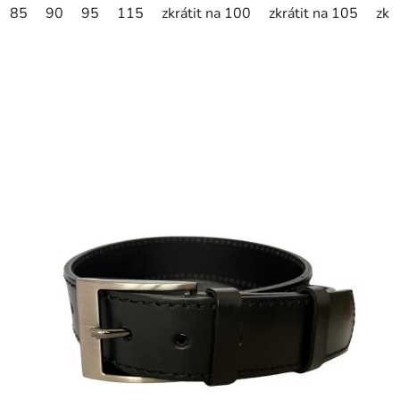
85
90
95
115
zkrátit na 100
zkrátit na 105
zkr