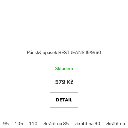
Pánský opasek BEST JEANS I5/9/60
Skladem
579 Kč
DETAIL
95
105
110
zkrátit na 85
zkrátit na 90
zkrátit na 