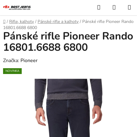
Přejít
Hledat
NÁKUP
na
KOŠÍK
obsah
Domů
/
Rifle, kalhoty
/
Pánské rifle a kalhoty
/
Pánské rifle Pioneer Rando
16801.6688 6800
Pánské rifle Pioneer Rando
16801.6688 6800
Značka:
Pioneer
NOVINKA