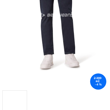
2 399
KČ
–4 %