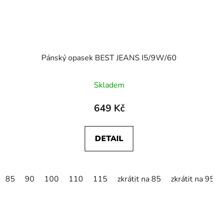
Pánský opasek BEST JEANS I5/9W/60
Skladem
649 Kč
DETAIL
85
90
100
110
115
zkrátit na 85
zkrátit na 95