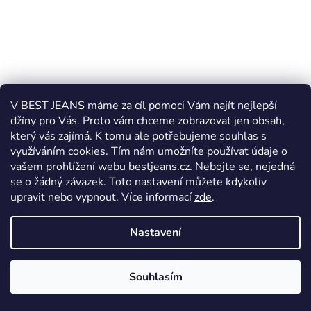
V BEST JEANS máme za cíl pomoci Vám najít nejlepší
džíny pro Vás. Proto vám chceme zobrazovat jen obsah,
který vás zajímá. K tomu ale potřebujeme souhlas s
využíváním cookies. Tím nám umožníte používat údaje o
vašem prohlížení webu bestjeans.cz. Nebojte se, nejedná
Pánské kalhoty Pioneer Rando 16801.5517 8113
se o žádný závazek. Toto nastavení můžete kdykoliv
upravit nebo vypnout.
Více informací
zde
.
Skladem
Nastavení
1 699 Kč
Souhlasím
DETAIL