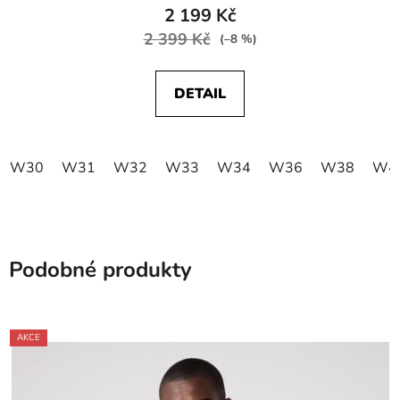
2 199 Kč
2 399 Kč
(–8 %)
DETAIL
W30
W31
W32
W33
W34
W36
W38
W4
Podobné produkty
AKCE