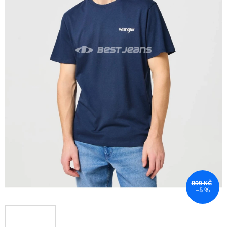
899 KČ
–5 %