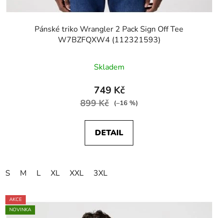
Pánské triko Wrangler 2 Pack Sign Off Tee
W7BZFQXW4 (112321593)
Skladem
749 Kč
899 Kč
(–16 %)
DETAIL
S
M
L
XL
XXL
3XL
AKCE
NOVINKA