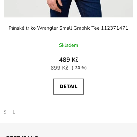
Pánské triko Wrangler Small Graphic Tee 112371471
Skladem
489 Kč
699 Kč
(–30 %)
DETAIL
S
L
Z
á