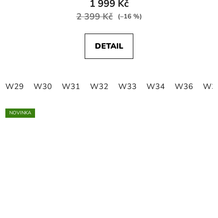
1 999 Kč
2 399 Kč
(–16 %)
DETAIL
W29
W30
W31
W32
W33
W34
W36
W3
NOVINKA