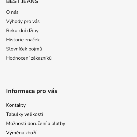
BEST JEANS
p
a
O nás
t
Výhody pro vás
í
Rekordní džíny
Historie značek
Slovníček pojmů
Hodnocení zákazníků
Informace pro vás
Kontakty
Tabulky velikostí
Možnosti doručení a platby
Výměna zboží