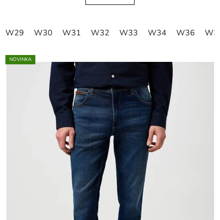
W29
W30
W31
W32
W33
W34
W36
W3
NOVINKA