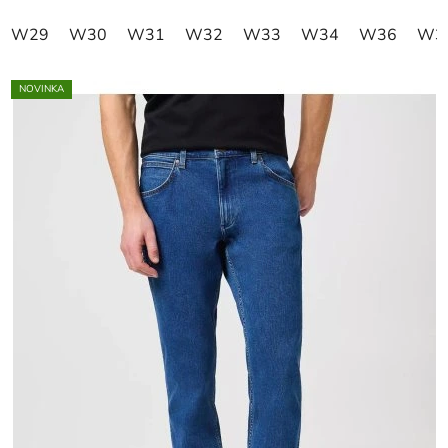
W29
W30
W31
W32
W33
W34
W36
W3
NOVINKA