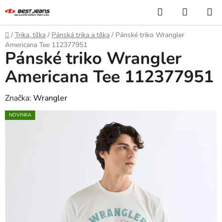
Přejít
Hledat
NÁKUP
na
KOŠÍK
obsah
Domů
/
Trika, tílka
/
Pánská trika a tílka
/
Pánské triko Wrangler
Americana Tee 112377951
Pánské triko Wrangler
Americana Tee 112377951
Značka:
Wrangler
NOVINKA