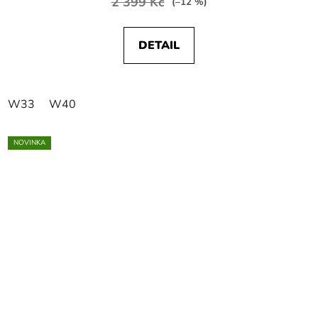
2 399 Kč
(–12 %)
DETAIL
W33
W40
NOVINKA