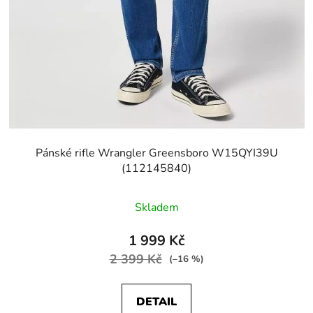
Pánské rifle Wrangler Greensboro W15QYI39U
(112145840)
Skladem
1 999 Kč
2 399 Kč
(–16 %)
DETAIL