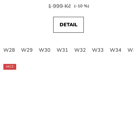
1 999 Kč
(–10 %)
DETAIL
W28
W29
W30
W31
W32
W33
W34
W3
AKCE