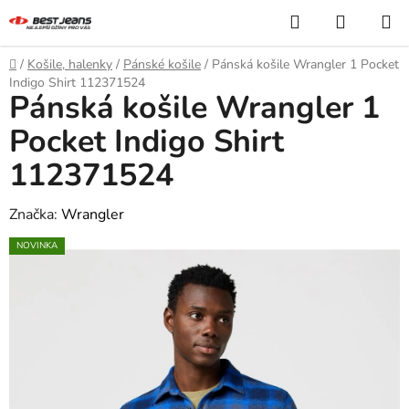
Přejít
Hledat
NÁKUP
na
KOŠÍK
obsah
Domů
/
Košile, halenky
/
Pánské košile
/
Pánská košile Wrangler 1 Pocket
Indigo Shirt 112371524
Pánská košile Wrangler 1
Pocket Indigo Shirt
112371524
Značka:
Wrangler
NOVINKA