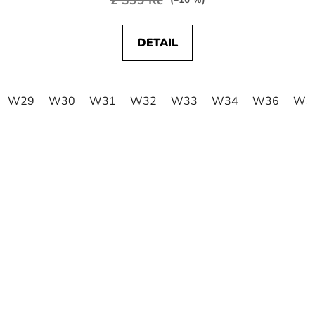
(–16 %)
DETAIL
W29
W30
W31
W32
W33
W34
W36
W3