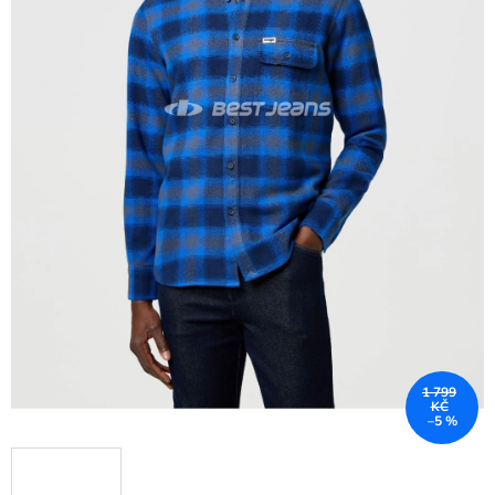
1 799
KČ
–5 %