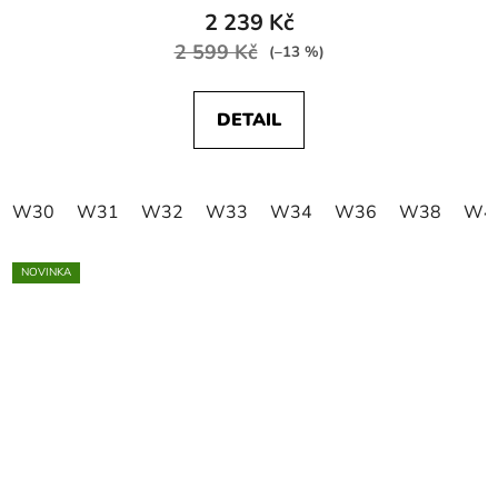
2 239 Kč
2 599 Kč
(–13 %)
DETAIL
W30
W31
W32
W33
W34
W36
W38
W4
NOVINKA