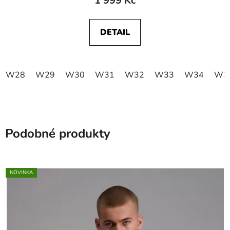
1 999 Kč
DETAIL
W28
W29
W30
W31
W32
W33
W34
W3
Podobné produkty
NOVINKA