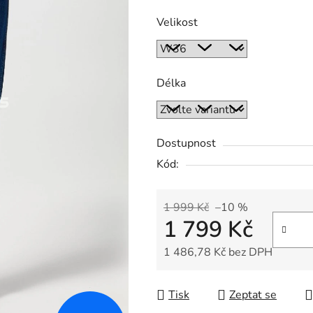
Velikost
Délka
Dostupnost
Kód:
1 999 Kč
–10 %
1 799 Kč
1 486,78 Kč bez DPH
Měrná cena:
Tisk
Zeptat se