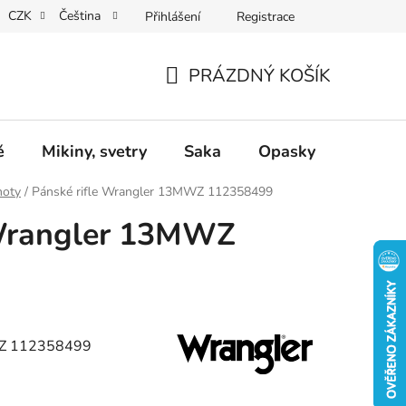
CZK
Čeština
Přihlášení
Registrace
Dárkové poukazy
Dostupnost
Obchodní podmínky
PRÁZDNÝ KOŠÍK
NÁKUPNÍ
KOŠÍK
ě
Mikiny, svetry
Saka
Opasky
Doplň
hoty
/
Pánské rifle Wrangler 13MWZ 112358499
 Wrangler 13MWZ
WZ 112358499