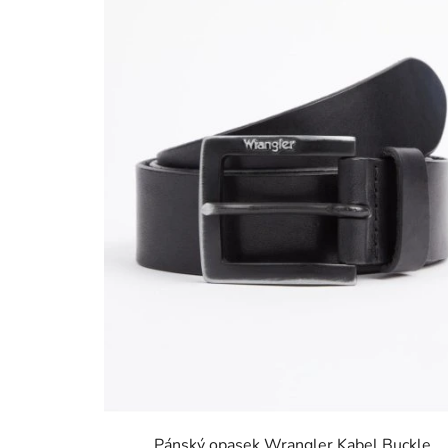
Pánský opasek Wrangler Kabel Buckle