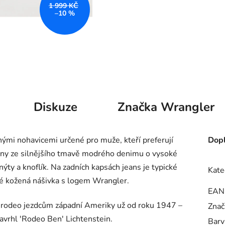
1 999 KČ
–10 %
Diskuze
Značka
Wrangler
ými nohavicemi určené pro muže, kteří preferují
Dopl
obeny ze silnějšího tmavě modrého denimu o vysoké
nýty a knoflík. Na zadních kapsách jeans je typické
Kate
aké kožená nášivka s logem
Wrangler.
EAN
odeo jezdcům západní Ameriky už od roku 1947 –
Znač
navrhl 'Rodeo Ben' Lichtenstein.
Barv