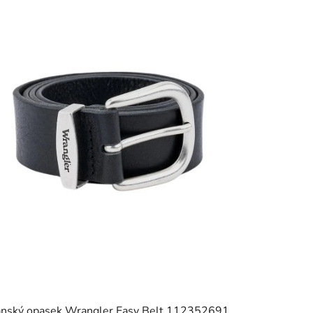
nský opasek Wrangler Easy Belt 112352691