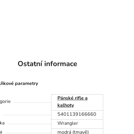
Ostatní informace
ňkové parametry
Pánské rifle a
gorie
kalhoty
5401139166660
ka
Wrangler
a
modrá (tmavě)