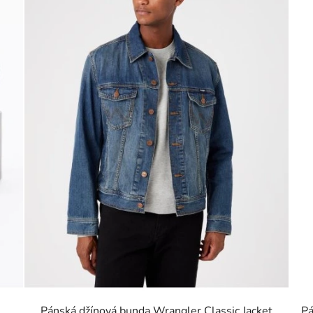
Pánská džínová bunda Wrangler Classic Jacket
Pá