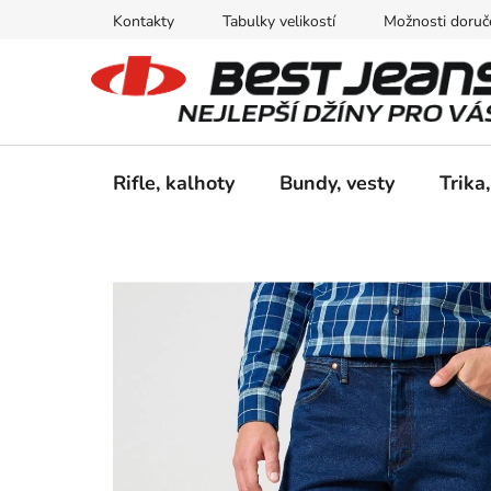
Přejít
Kontakty
Tabulky velikostí
Možnosti doruče
na
obsah
Rifle, kalhoty
Bundy, vesty
Trika,