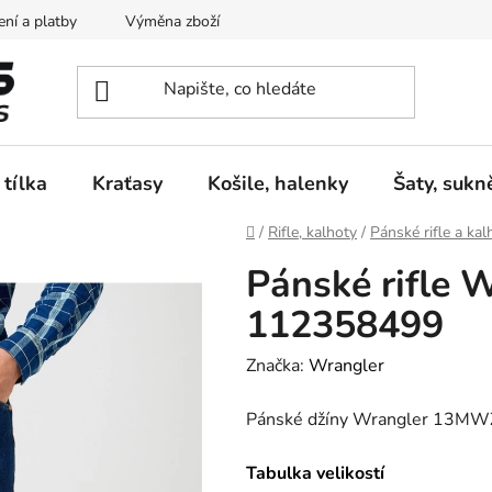
ní a platby
Výměna zboží
Vrácení zboží
Reklamace
 tílka
Kraťasy
Košile, halenky
Šaty, sukn
Domů
/
Rifle, kalhoty
/
Pánské rifle a kal
Pánské rifle
112358499
Značka:
Wrangler
Pánské džíny Wrangler 13M
Tabulka velikostí