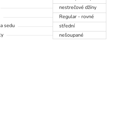
nestrečové džíny
h
Regular - rovné
a sedu
střední
ty
nešoupané