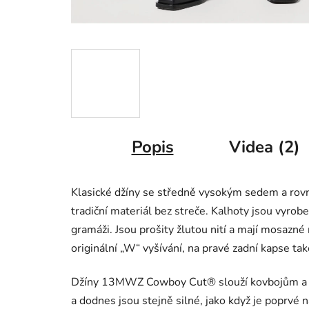
Popis
Videa (2)
Klasické džíny se středně vysokým sedem a rovn
tradiční materiál bez streče. Kalhoty jsou vyr
gramáži. Jsou prošity žlutou nití a mají mosazné 
originální „W“ vyšívání, na pravé zadní kapse t
Džíny 13MWZ Cowboy Cut® slouží kovbojům a r
a dodnes jsou stejně silné, jako když je poprvé 