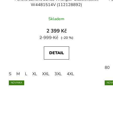
W4481514V (112128892)
Skladem
2 399 Kč
2 999 Kč
(–20 %)
DETAIL
80
S
M
L
XL
XXL
3XL
4XL
NOVINKA
NOV