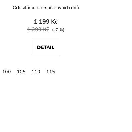
Odesíláme do 5 pracovních dnů
1 199 Kč
1 299 Kč
(–7 %)
DETAIL
100
105
110
115