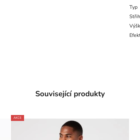
Typ
Stři
Výšk
Efek
Související produkty
AKCE