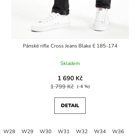
Pánské rifle Cross Jeans Blake E 185-174
Skladem
1 690 Kč
1 799 Kč
(–6 %)
DETAIL
W28
W29
W30
W31
W32
W34
W36