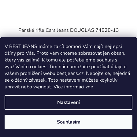
Pánské rifle Cars Jeans DOUGLAS 74828-13
V BEST JEANS máme za cíl pomoci Vám najít nejlepší
Odesíláme 5. až 14. pracovní den
džíny pro Vás. Proto vám chceme zobrazovat jen obsah,
který vás zajímá. K tomu ale potřebujeme souhlas s
1 499 Kč
využíváním cookies. Tím nám umožníte používat údaje o
vašem prohlížení webu bestjeans.cz. Nebojte se, nejedná
se o žádný závazek. Toto nastavení můžete kdykoliv
DETAIL
upravit nebo vypnout.
Více informací
zde
.
Nastavení
W30
W31
W32
W33
W34
W36
W38
W4
Souhlasím
AKCE