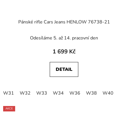
Pánské rifle Cars Jeans HENLOW 76738-21
Odesíláme 5. až 14. pracovní den
1 699 Kč
DETAIL
W31
W32
W33
W34
W36
W38
W40
AKCE