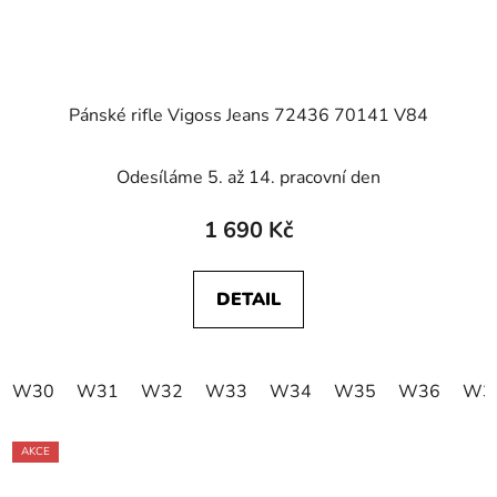
Pánské rifle Vigoss Jeans 72436 70141 V84
Odesíláme 5. až 14. pracovní den
1 690 Kč
DETAIL
W30
W31
W32
W33
W34
W35
W36
W3
AKCE