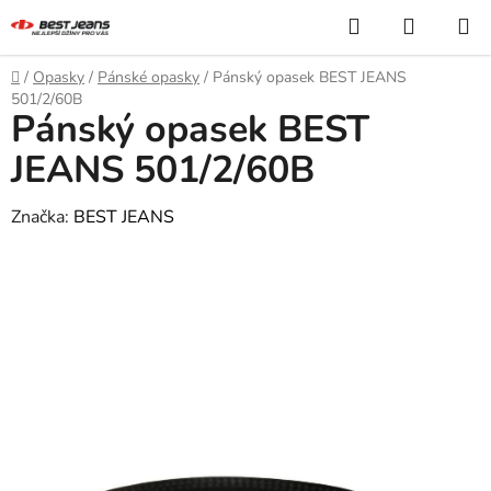
Přejít
Hledat
NÁKUP
na
KOŠÍK
obsah
Domů
/
Opasky
/
Pánské opasky
/
Pánský opasek BEST JEANS
501/2/60B
Pánský opasek BEST
JEANS 501/2/60B
Značka:
BEST JEANS