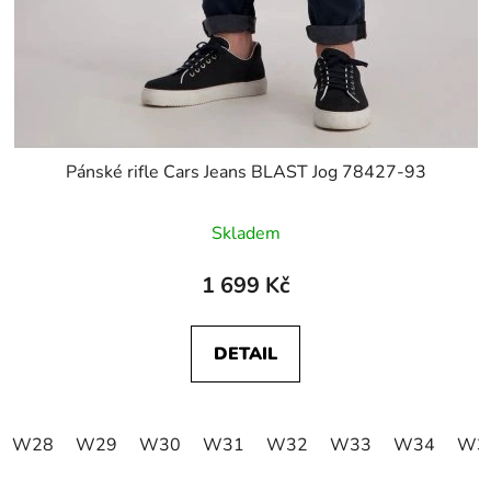
Pánské rifle Cars Jeans BLAST Jog 78427-93
Skladem
1 699 Kč
DETAIL
W28
W29
W30
W31
W32
W33
W34
W3