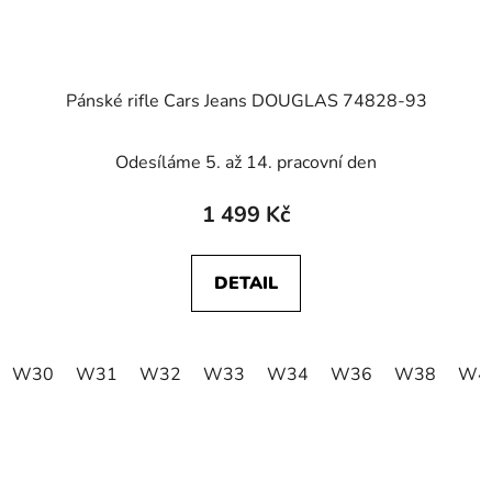
Pánské rifle Cars Jeans DOUGLAS 74828-93
Odesíláme 5. až 14. pracovní den
1 499 Kč
DETAIL
W30
W31
W32
W33
W34
W36
W38
W4