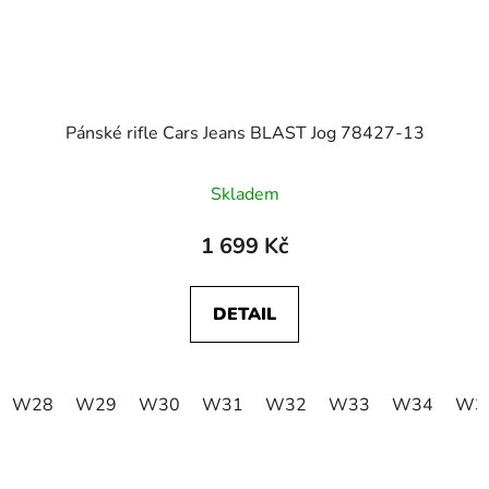
Pánské rifle Cars Jeans BLAST Jog 78427-13
Skladem
1 699 Kč
DETAIL
W28
W29
W30
W31
W32
W33
W34
W3