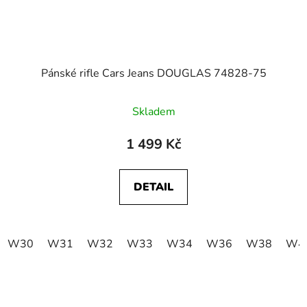
Pánské rifle Cars Jeans DOUGLAS 74828-75
Skladem
1 499 Kč
DETAIL
W30
W31
W32
W33
W34
W36
W38
W4