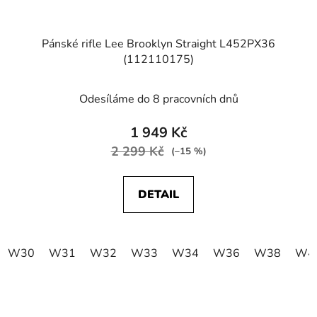
Pánské rifle Lee Brooklyn Straight L452PX36
(112110175)
Odesíláme do 8 pracovních dnů
1 949 Kč
2 299 Kč
(–15 %)
DETAIL
W30
W31
W32
W33
W34
W36
W38
W4