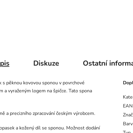
pis
Diskuze
Ostatní inform
ek s pěknou kovovou sponou v povrchové
Dopl
m a vyraženým logem na špičce. Tato spona
Kate
EAN
sně a precizního zpracování českým výrobcem.
Znač
Barv
opasek a kožený díl se sponou. Možnost dodání
Typ