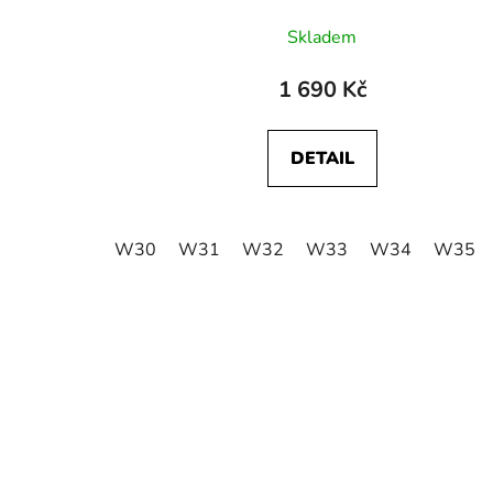
Skladem
1 690 Kč
DETAIL
W30
W31
W32
W33
W34
W35