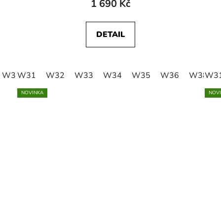
1 690 Kč
DETAIL
W36
W31
W38
W32
W40
W33
W42
W34
W35
W36
W38
W3
NOVINKA
NOV