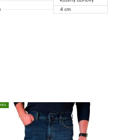
kožený džínový
a
4 cm
INKA