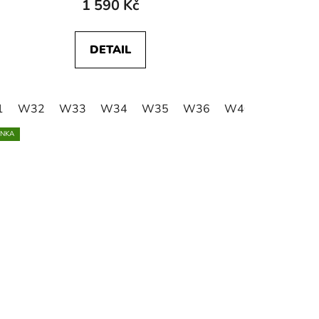
1 590 Kč
DETAIL
1
W40
W32
W42
W33
W34
W35
W36
W40
W42
INKA