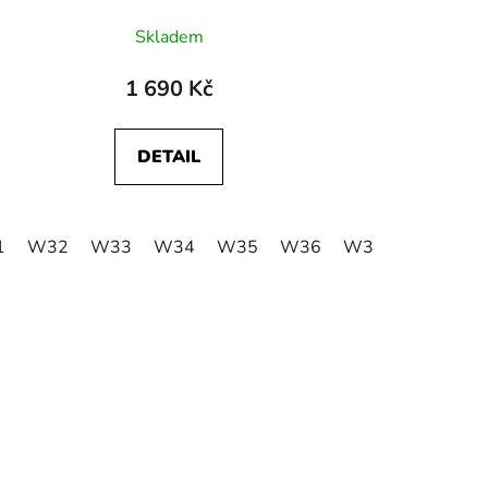
Skladem
1 690 Kč
DETAIL
W40
W42
1
W32
W33
W34
W35
W36
W38
W40
W