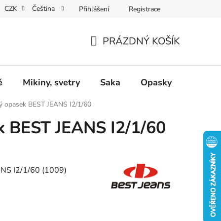
CZK
Čeština
Přihlášení
Registrace
Dárkové poukazy
Dostupnost
Obchodní podmínky
PRÁZDNÝ KOŠÍK
NÁKUPNÍ
KOŠÍK
ě
Mikiny, svetry
Saka
Opasky
Doplň
ý opasek BEST JEANS I2/1/60
k BEST JEANS I2/1/60
NS I2/1/60 (1009)