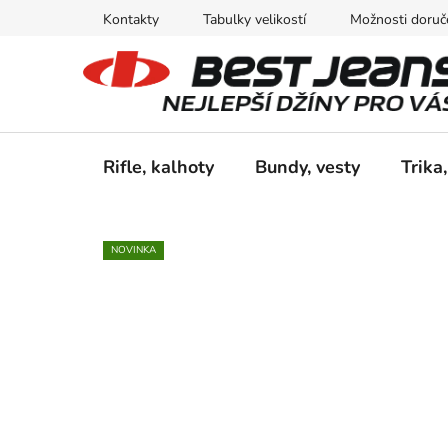
Přejít
Kontakty
Tabulky velikostí
Možnosti doruče
na
obsah
Rifle, kalhoty
Bundy, vesty
Trika,
NOVINKA