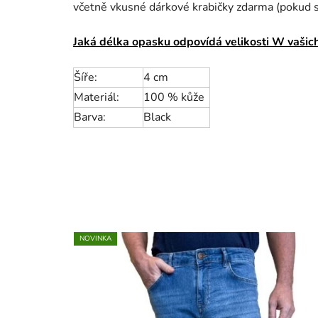
včetně vkusné dárkové krabičky zdarma (pokud si
Jaká délka opasku odpovídá velikosti W vašich
Šíře:
4 cm
Materiál:
100 % kůže
Barva:
Black
NOVINKA