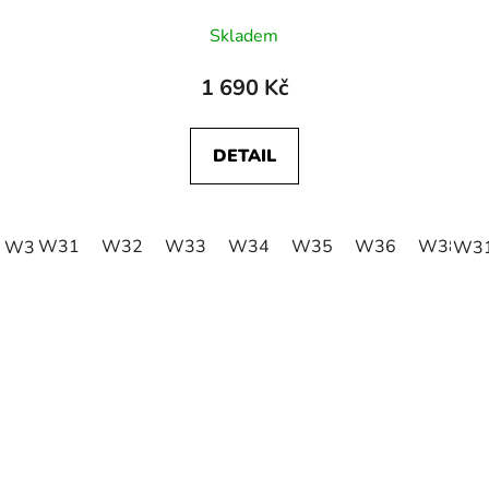
Skladem
1 690 Kč
DETAIL
W31
W32
W33
W34
W35
W36
W38
W36
W38
W3