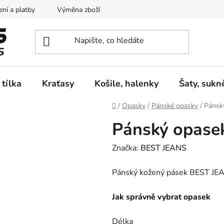
ní a platby
Výměna zboží
Vrácení zboží
Reklamace
 tílka
Kraťasy
Košile, halenky
Šaty, sukn
Domů
/
Opasky
/
Pánské opasky
/
Pánsk
Pánský opase
Značka:
BEST JEANS
Pánský kožený pásek BEST JEA
Jak správně vybrat opasek
Délka