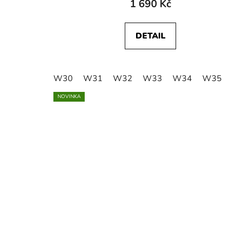
1 690 Kč
DETAIL
W30
W31
W32
W33
W34
W35
NOVINKA