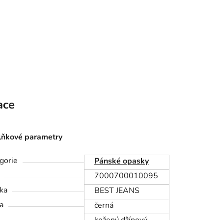
ace
ňkové parametry
gorie
Pánské opasky
7000700010095
ka
BEST JEANS
a
černá