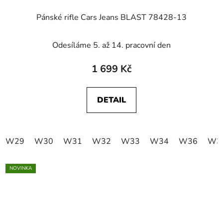
Pánské rifle Cars Jeans BLAST 78428-13
Odesíláme 5. až 14. pracovní den
1 699 Kč
DETAIL
W29
W30
W31
W32
W33
W34
W36
W3
NOVINKA