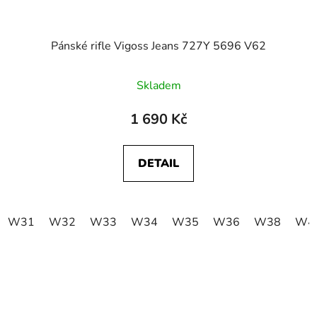
Pánské rifle Vigoss Jeans 727Y 5696 V62
Skladem
1 690 Kč
DETAIL
W31
W32
W33
W34
W35
W36
W38
W4