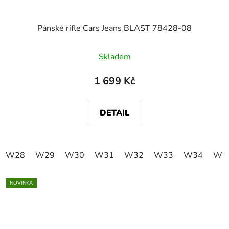
Pánské rifle Cars Jeans BLAST 78428-08
Skladem
1 699 Kč
DETAIL
W28
W29
W30
W31
W32
W33
W34
W3
NOVINKA