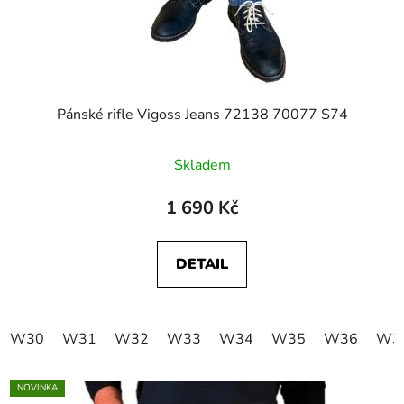
Pánské rifle Vigoss Jeans 72138 70077 S74
Skladem
1 690 Kč
DETAIL
W30
W31
W32
W33
W34
W35
W36
W3
NOVINKA