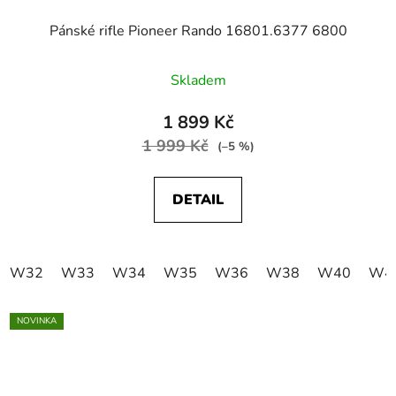
Pánské rifle Pioneer Rando 16801.6377 6800
Skladem
1 899 Kč
1 999 Kč
(–5 %)
DETAIL
W32
W33
W34
W35
W36
W38
W40
W4
NOVINKA