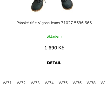
Pánské rifle Vigoss Jeans 71027 5696 565
Skladem
1 690 Kč
DETAIL
W31
W32
W33
W34
W35
W36
W38
W4