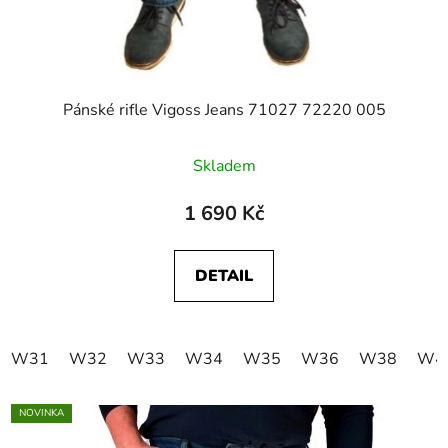
Pánské rifle Vigoss Jeans 71027 72220 005
Skladem
1 690 Kč
DETAIL
W31
W32
W33
W34
W35
W36
W38
W4
NOVINKA