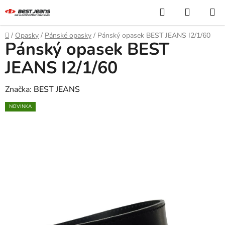
Přejít
Hledat
NÁKUP
na
KOŠÍK
obsah
Domů
/
Opasky
/
Pánské opasky
/
Pánský opasek BEST JEANS I2/1/60
Pánský opasek BEST
JEANS I2/1/60
Značka:
BEST JEANS
NOVINKA