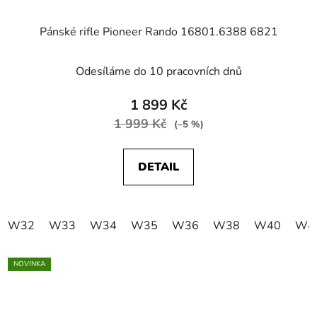
Pánské rifle Pioneer Rando 16801.6388 6821
Odesíláme do 10 pracovních dnů
1 899 Kč
1 999 Kč
(–5 %)
DETAIL
W32
W33
W34
W35
W36
W38
W40
W4
NOVINKA