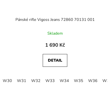
Pánské rifle Vigoss Jeans 72860 70131 001
Skladem
1 690 Kč
DETAIL
W30
W31
W32
W33
W34
W35
W36
W3