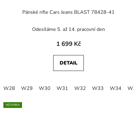
Pánské rifle Cars Jeans BLAST 78428-41
Odesíláme 5. až 14. pracovní den
1 699 Kč
DETAIL
W28
W29
W30
W31
W32
W33
W34
W3
NOVINKA