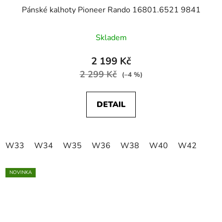
Pánské kalhoty Pioneer Rando 16801.6521 9841
Skladem
2 199 Kč
2 299 Kč
(–4 %)
DETAIL
W33
W34
W35
W36
W38
W40
W42
NOVINKA