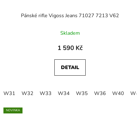
Pánské rifle Vigoss Jeans 71027 7213 V62
Skladem
1 590 Kč
DETAIL
W31
W32
W33
W34
W35
W36
W40
W4
NOVINKA