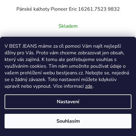
Pánské kalhoty Pioneer Eric 16261.7523 9832
Skladem
1 899 Kč
V BEST JEANS máme za cíl pomoci Vám najít nejlepší
1 999 Kč
(–5 %)
džíny pro Vás. Proto vám chceme zobrazovat jen obsah,
který vás zajímá. K tomu ale potřebujeme souhlas s
využíváním cookies. Tím nám umožníte používat údaje o
DETAIL
vašem prohlížení webu bestjeans.cz. Nebojte se, nejedná
se o žádný závazek. Toto nastavení můžete kdykoliv
upravit nebo vypnout.
Více informací
zde
.
W31
W35
W36
W38
W40
W42
W44
Nastavení
NOVINKA
Souhlasím