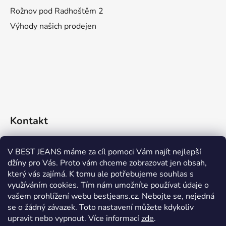
Rožnov pod Radhoštěm 2
Výhody našich prodejen
Kontakt
eshop
@
bestjeans.cz
V BEST JEANS máme za cíl pomoci Vám najít nejlepší
džíny pro Vás. Proto vám chceme zobrazovat jen obsah,
+420 771 200 468
který vás zajímá. K tomu ale potřebujeme souhlas s
využíváním cookies. Tím nám umožníte používat údaje o
+420 771 200 468
vašem prohlížení webu bestjeans.cz. Nebojte se, nejedná
se o žádný závazek. Toto nastavení můžete kdykoliv
upravit nebo vypnout.
Více informací
zde
.