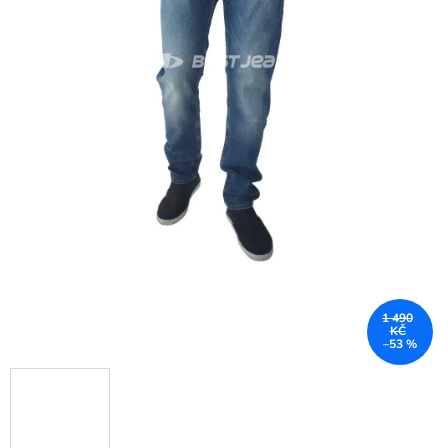
1 490
KČ
–53 %