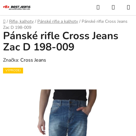
Přejít
Hledat
NÁKUP
na
KOŠÍK
obsah
Domů
/
Rifle, kalhoty
/
Pánské rifle a kalhoty
/
Pánské rifle Cross Jeans
Zac D 198-009
Pánské rifle Cross Jeans
Zac D 198-009
Značka:
Cross Jeans
VÝPRODEJ