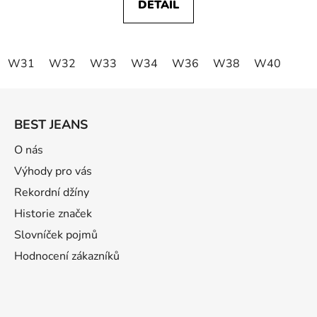
DETAIL
W31
W32
W33
W34
W36
W38
W40
Z
á
BEST JEANS
p
a
O nás
t
Výhody pro vás
í
Rekordní džíny
Historie značek
Slovníček pojmů
Hodnocení zákazníků