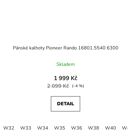
Pánské kalhoty Pioneer Rando 16801.5540 6300
Skladem
1 999 Kč
2 099 Kč
(–4 %)
DETAIL
W32
W33
W34
W35
W36
W38
W40
W4