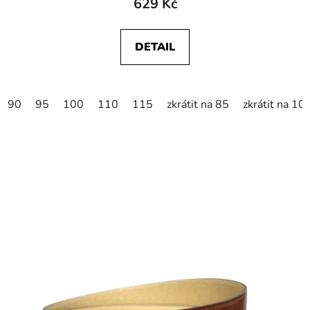
629 Kč
DETAIL
90
95
100
110
115
zkrátit na 85
zkrátit na 10