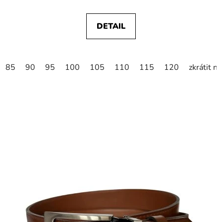
DETAIL
85
90
95
100
105
110
115
120
zkrátit n