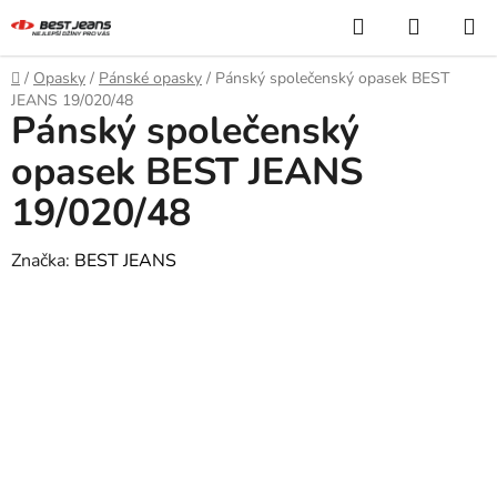
Přejít
Hledat
NÁKUP
na
KOŠÍK
obsah
Domů
/
Opasky
/
Pánské opasky
/
Pánský společenský opasek BEST
JEANS 19/020/48
Pánský společenský
opasek BEST JEANS
19/020/48
Značka:
BEST JEANS