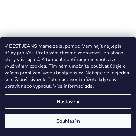
V BEST JEANS máme za cíl pomoci Vám najít nejlepší
džíny pro Vás. Proto vám chceme zobrazovat jen obsah,
který vás zajímá. K tomu ale potřebujeme souhlas s
využíváním cookies. Tím nám umožníte používat údaje o
vašem prohlížení webu bestjeans.cz. Nebojte se, nejedná
se o žádný závazek. Toto nastavení můžete kdykoliv
Pánský společenský opasek BEST JEANS A17/020/60
upravit nebo vypnout.
Více informací
zde
.
Skladem
Nastavení
649 Kč
od
Souhlasím
DETAIL