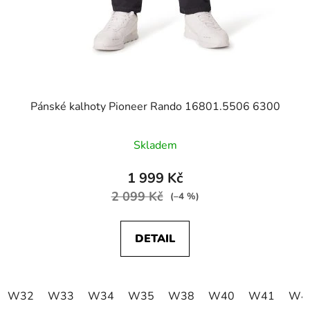
Pánské kalhoty Pioneer Rando 16801.5506 6300
Skladem
1 999 Kč
2 099 Kč
(–4 %)
DETAIL
W32
W33
W34
W35
W38
W40
W41
W4