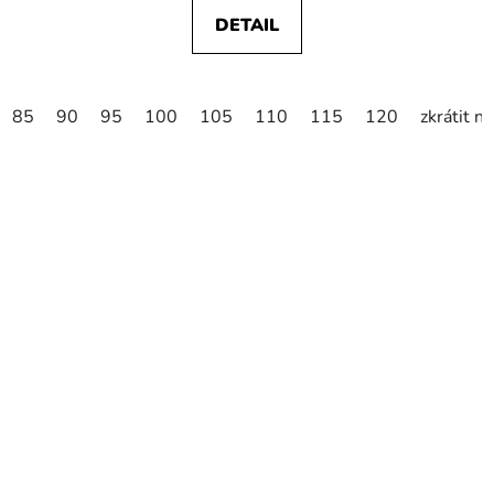
DETAIL
85
90
95
100
105
110
115
120
zkrátit n