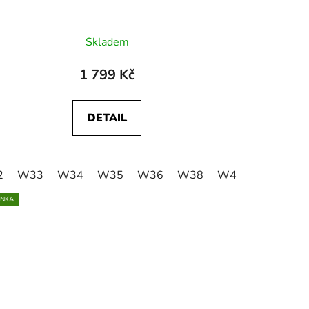
Skladem
1 799 Kč
DETAIL
2
W41
W33
W42
W34
W44
W35
W46
W36
W50
W38
W52
W40
W54
W42
W
INKA