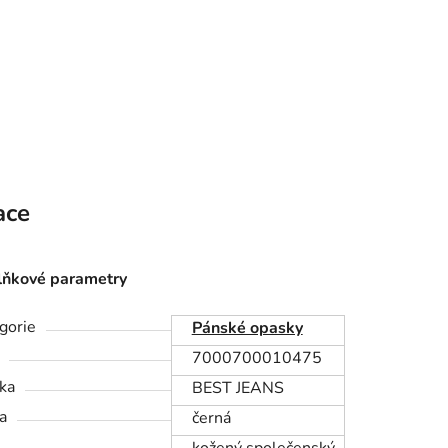
ace
ňkové parametry
gorie
Pánské opasky
7000700010475
ka
BEST JEANS
a
černá