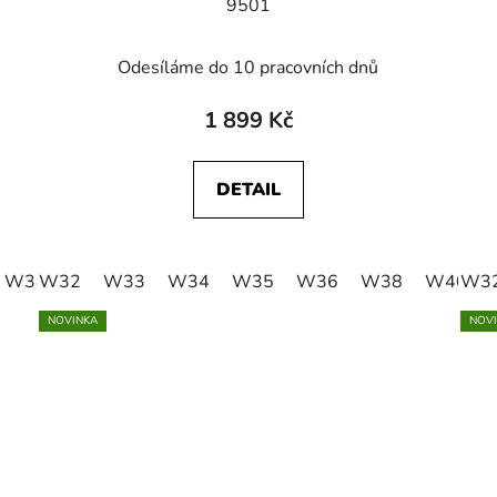
9501
Odesíláme do 10 pracovních dnů
1 899 Kč
DETAIL
W38
W32
W40
W33
W42
W34
W35
W36
W38
W40
W3
NOVINKA
NOV