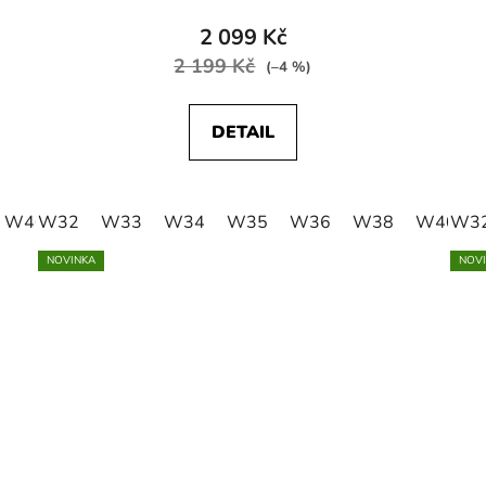
2 099 Kč
2 199 Kč
(–4 %)
DETAIL
W40
W32
W41
W33
W42
W34
W44
W35
W46
W36
W48
W38
W50
W40
W52
W3
NOVINKA
NOV