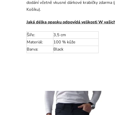
dodání včetně vkusné dárkové krabičky zdarma (p
Košíku).
Jaká délka opasku odpovídá velikosti W vašich
Šíře:
3,5 cm
Materiál:
100 % kůže
Barva:
Black