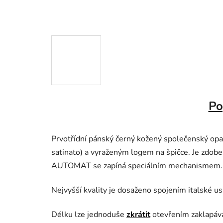
Po
Prvotřídní pánský černý kožený společenský op
satinato)
a vyraženým logem na špičce. Je
zdoben
AUTOMAT se zapíná speciálním mechanismem.
Nejvyšší kvality je dosaženo spojením italské u
Délku lze jednoduše
zkrátit
otevřením zaklapáva