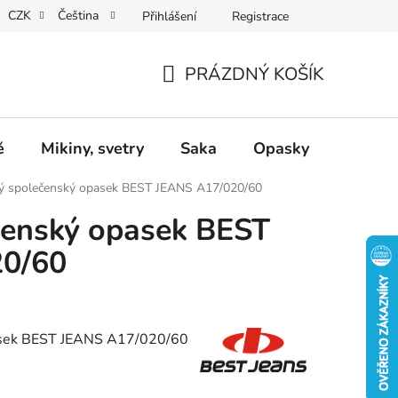
CZK
Čeština
Přihlášení
Registrace
Dárkové poukazy
Dostupnost
Obchodní podmínky
PRÁZDNÝ KOŠÍK
NÁKUPNÍ
KOŠÍK
ě
Mikiny, svetry
Saka
Opasky
Doplň
ý společenský opasek BEST JEANS A17/020/60
čenský opasek BEST
20/60
ásek BEST JEANS
A17/020/60