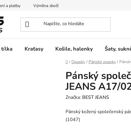
ní a platby
Výměna zboží
Vrácení zboží
Reklamace
 tílka
Kraťasy
Košile, halenky
Šaty, sukn
Domů
/
Opasky
/
Pánské opasky
/
Pánsk
Pánský spole
JEANS A17/0
Značka:
BEST JEANS
Pánský kožený společenský p
(1047)