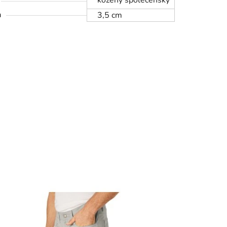
kožený společenský
a
3,5 cm