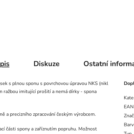
pis
Diskuze
Ostatní inform
asek s
plnou sponu s povrchovou úpravou NKS (nikl
Dopl
 ražbou imitující prošití a nemá dírky - spona
Kate
EAN
sně a precizního zpracování českým výrobcem.
Znač
Barv
cí části spony a zaříznutím popruhu. Možnost
Typ