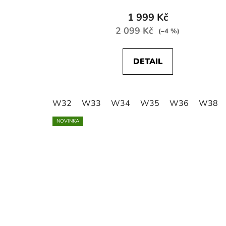
1 999 Kč
2 099 Kč
(–4 %)
DETAIL
W32
W33
W34
W35
W36
W38
NOVINKA