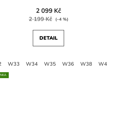
2 099 Kč
2 199 Kč
(–4 %)
DETAIL
2
W41
W33
W42
W34
W44
W35
W46
W36
W38
W40
W41
INKA