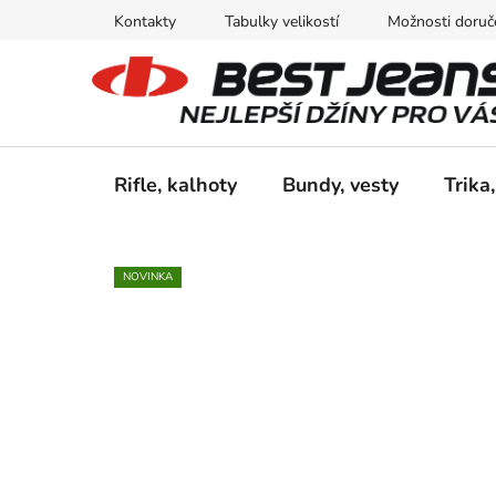
Přejít
Kontakty
Tabulky velikostí
Možnosti doruče
na
obsah
Rifle, kalhoty
Bundy, vesty
Trika,
NOVINKA