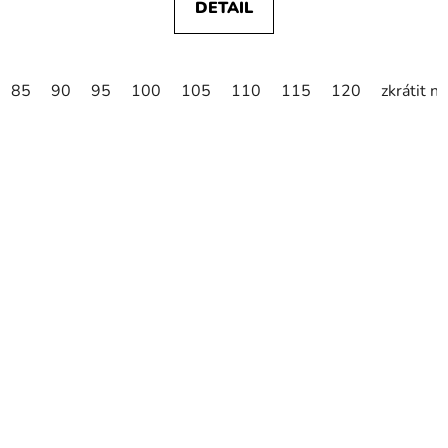
DETAIL
85
90
95
100
105
110
115
120
zkrátit n