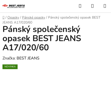
Přejít
Hledat
NÁKUP
na
KOŠÍK
obsah
Domů
/
Opasky
/
Pánské opasky
/
Pánský společenský opasek BEST
JEANS A17/020/60
Pánský společenský
opasek BEST JEANS
A17/020/60
Značka:
BEST JEANS
NOVINKA