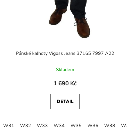
Pánské kalhoty Vigoss Jeans 37165 7997 A22
Skladem
1 690 Kč
DETAIL
W31
W32
W33
W34
W35
W36
W38
W4