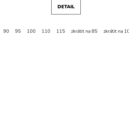
DETAIL
90
95
100
110
115
zkrátit na 85
zkrátit na 10