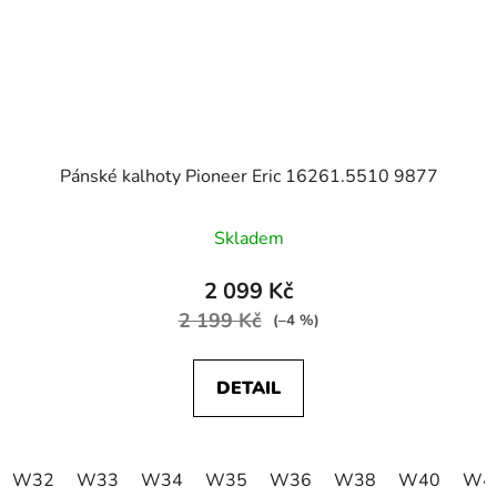
Pánské kalhoty Pioneer Eric 16261.5510 9877
Skladem
2 099 Kč
2 199 Kč
(–4 %)
DETAIL
W32
W33
W34
W35
W36
W38
W40
W4