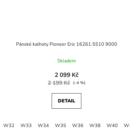
Pánské kalhoty Pioneer Eric 16261.5510 9000
Skladem
2 099 Kč
2 199 Kč
(–4 %)
DETAIL
W32
W33
W34
W35
W36
W38
W40
W4