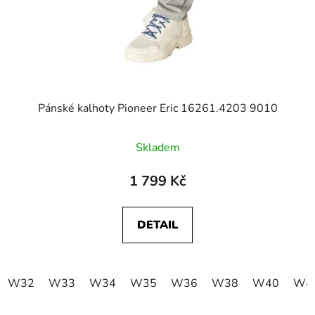
Pánské kalhoty Pioneer Eric 16261.4203 9010
Skladem
1 799 Kč
DETAIL
W32
W33
W34
W35
W36
W38
W40
W4