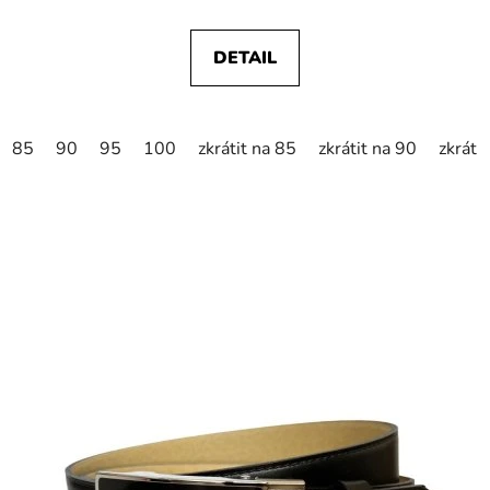
DETAIL
85
90
95
100
zkrátit na 85
zkrátit na 90
zkráti