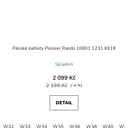
Pánské kalhoty Pioneer Rando 16801.1231 6918
Skladem
2 099 Kč
2 199 Kč
(–4 %)
DETAIL
W32
W33
W34
W35
W36
W38
W40
W4