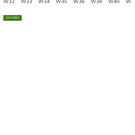
W32
W33
W34
W35
W36
W38
W40
W4
NOVINKA