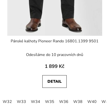
Pánské kalhoty Pioneer Rando 16801.1399 9501
Odesíláme do 10 pracovních dnů
1 899 Kč
DETAIL
W32
W33
W34
W35
W36
W38
W40
W4