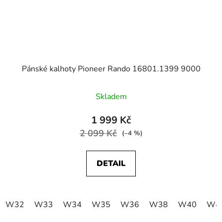
Pánské kalhoty Pioneer Rando 16801.1399 9000
Skladem
1 999 Kč
2 099 Kč
(–4 %)
DETAIL
W32
W33
W34
W35
W36
W38
W40
W4