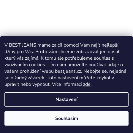
V BEST JEANS máme za cíl pomoci Vám najít nejlepší
džíny pro Vás. Proto vám chceme zobrazovat jen obsah,
který vás zajímá. K tomu ale potřebujeme souhlas s
využíváním cookies. Tím nám umožníte používat údaje o
vašem prohlížení webu bestjeans.cz. Nebojte se, nejedná
se o žádný závazek. Toto nastavení můžete kdykoliv
Pánský společenský opasek BEST JEANS 22/020/60
upravit nebo vypnout.
Více informací
zde
.
Skladem
Nastavení
649 Kč
od
Souhlasím
DETAIL