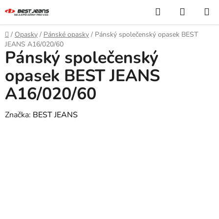
Přejít
Hledat
NÁKUP
na
KOŠÍK
obsah
Domů
/
Opasky
/
Pánské opasky
/
Pánský společenský opasek BEST
JEANS A16/020/60
Pánský společenský
opasek BEST JEANS
A16/020/60
Značka:
BEST JEANS