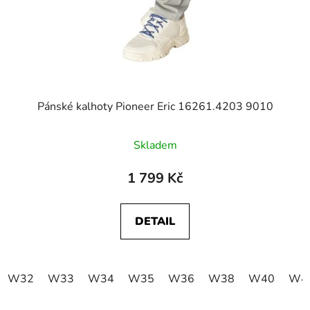
Pánské kalhoty Pioneer Eric 16261.4203 9010
Skladem
1 799 Kč
DETAIL
W32
W33
W34
W35
W36
W38
W40
W4