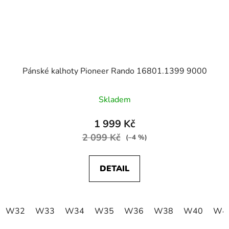
Pánské kalhoty Pioneer Rando 16801.1399 9000
Skladem
1 999 Kč
2 099 Kč
(–4 %)
DETAIL
W32
W33
W34
W35
W36
W38
W40
W4