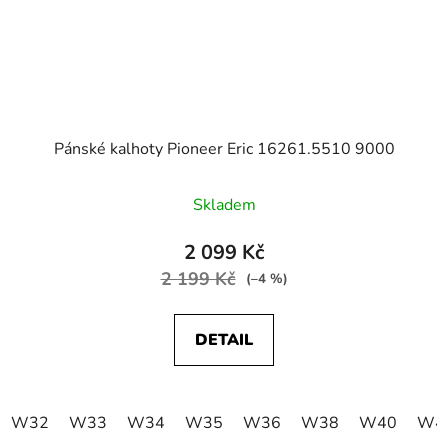
Pánské kalhoty Pioneer Eric 16261.5510 9000
Skladem
2 099 Kč
2 199 Kč
(–4 %)
DETAIL
W32
W33
W34
W35
W36
W38
W40
W4