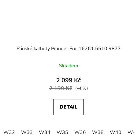
Pánské kalhoty Pioneer Eric 16261.5510 9877
Skladem
2 099 Kč
2 199 Kč
(–4 %)
DETAIL
W32
W33
W34
W35
W36
W38
W40
W4