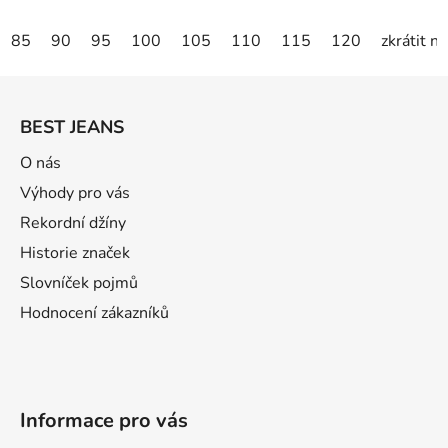
85
90
95
100
105
110
115
120
zkrátit n
Z
á
BEST JEANS
p
a
O nás
t
Výhody pro vás
í
Rekordní džíny
Historie značek
Slovníček pojmů
Hodnocení zákazníků
Informace pro vás