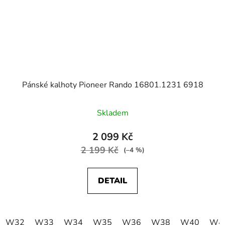
Pánské kalhoty Pioneer Rando 16801.1231 6918
Skladem
2 099 Kč
2 199 Kč
(–4 %)
DETAIL
W32
W33
W34
W35
W36
W38
W40
W4