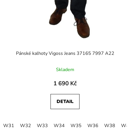
Pánské kalhoty Vigoss Jeans 37165 7997 A22
Skladem
1 690 Kč
DETAIL
W31
W32
W33
W34
W35
W36
W38
W4