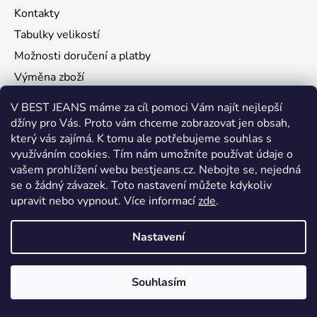
Kontakty
Tabulky velikostí
Možnosti doručení a platby
Výměna zboží
Vrácení zboží
V BEST JEANS máme za cíl pomoci Vám najít nejlepší
Reklamace
džíny pro Vás. Proto vám chceme zobrazovat jen obsah,
který vás zajímá. K tomu ale potřebujeme souhlas s
Dárkové poukazy
využíváním cookies. Tím nám umožníte používat údaje o
Dostupnost
vašem prohlížení webu bestjeans.cz. Nebojte se, nejedná
Obchodní podmínky
se o žádný závazek. Toto nastavení můžete kdykoliv
upravit nebo vypnout.
Více informací
zde
.
Podmínky ochrany osobních údajů
Nastavení
Naše prodejny
Rožnov pod Radhoštěm 1
Souhlasím
Rožnov pod Radhoštěm 2