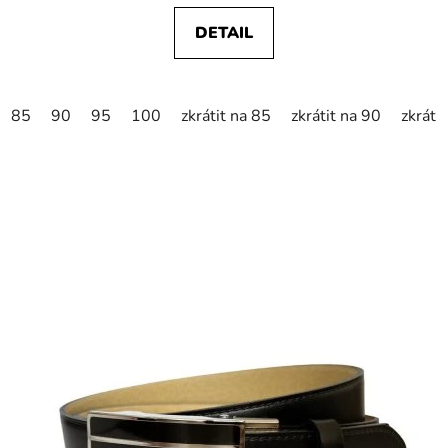
DETAIL
85
90
95
100
zkrátit na 85
zkrátit na 90
zkráti