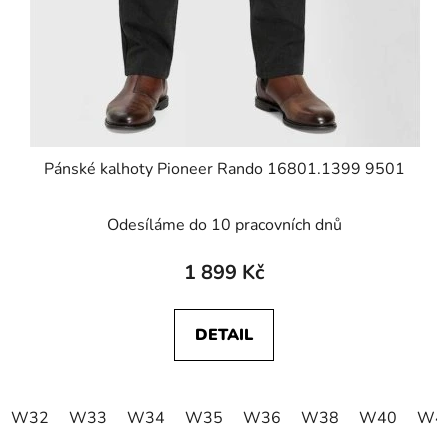
Pánské kalhoty Pioneer Rando 16801.1399 9501
Odesíláme do 10 pracovních dnů
1 899 Kč
DETAIL
W32
W33
W34
W35
W36
W38
W40
W4