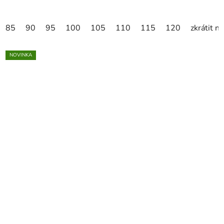
85
90
95
100
105
110
115
120
zkrátit n
NOVINKA