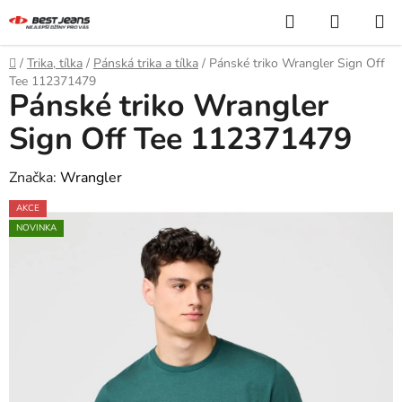
Přejít
Hledat
NÁKUP
na
KOŠÍK
obsah
Domů
/
Trika, tílka
/
Pánská trika a tílka
/
Pánské triko Wrangler Sign Off
Tee 112371479
Pánské triko Wrangler
Sign Off Tee 112371479
Značka:
Wrangler
AKCE
NOVINKA