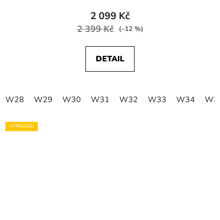
2 099 Kč
2 399 Kč
(–12 %)
DETAIL
W28
W29
W30
W31
W32
W33
W34
W3
VÝPRODEJ