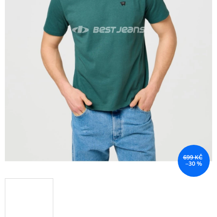
699 KČ
–30 %