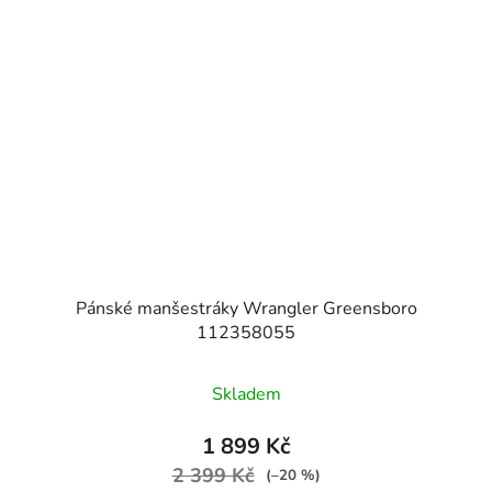
Pánské manšestráky Wrangler Greensboro
112358055
Skladem
1 899 Kč
2 399 Kč
(–20 %)