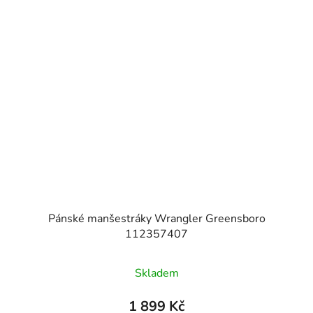
Pánské manšestráky Wrangler Greensboro
112357407
Skladem
1 899 Kč