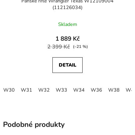
Pánské rifle Wrangler Texas W12109004
(112126034)
Skladem
1 889 Kč
2 399 Kč
(–21 %)
DETAIL
W30
W31
W32
W33
W34
W36
W38
W4
Podobné produkty