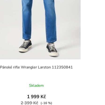
Pánské rifle Wrangler Larston 112350841
Skladem
1 999 Kč
2 399 Kč
(–16 %)