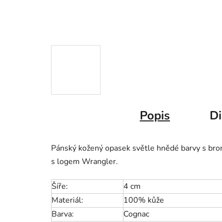
Popis
Di
Pánský kožený opasek světle hnědé barvy s b
s logem Wrangler.
Šíře:
4 cm
Materiál:
100% kůže
Barva:
Cognac