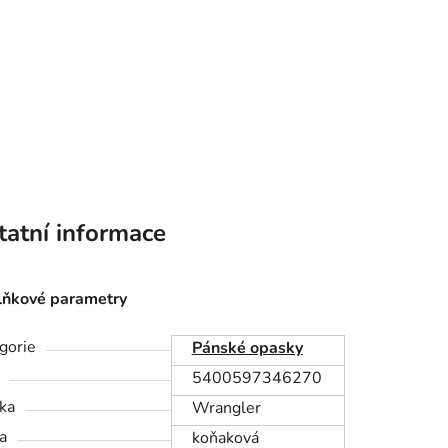
tatní informace
ňkové parametry
gorie
Pánské opasky
5400597346270
ka
Wrangler
a
koňaková