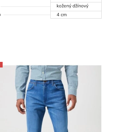
kožený džínový
a
4 cm
E