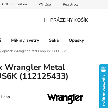
CZK
Čeština
Přihlášení
Registrace
Dárkové poukazy
Dostupnost
Obchodní podmínky
PRÁZDNÝ KOŠÍK
NÁKUPNÍ
KOŠÍK
ě
Mikiny, svetry
Saka
Opasky
Doplň
ý opasek Wrangler Metal Loop W0080US6K
k Wrangler Metal
S6K (112125433)
l Loop