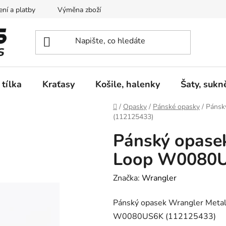
ní a platby
Výměna zboží
Vrácení zboží
Reklamace
 tílka
Kraťasy
Košile, halenky
Šaty, sukn
Domů
/
Opasky
/
Pánské opasky
/
Pánsk
(112125433)
Pánský opase
Loop W0080U
Značka:
Wrangler
Pánský opasek Wrangler Meta
W0080US6K (112125433)