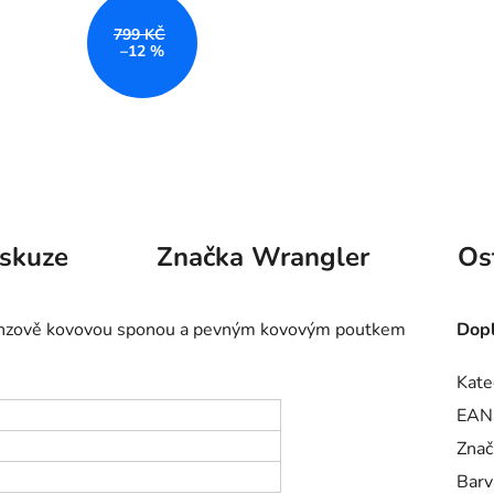
799 KČ
–12 %
skuze
Značka
Wrangler
Os
ronzově kovovou sponou a pevným kovovým poutkem
Dopl
Kate
EAN
Znač
Barv