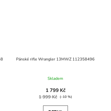
58
Pánské rifle Wrangler 13MWZ 112358496
Skladem
1 799 Kč
1 999 Kč
(–10 %)