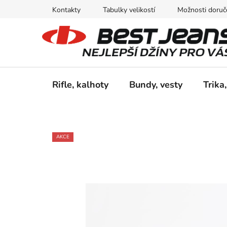
Přejít
Kontakty
Tabulky velikostí
Možnosti doruče
na
obsah
Rifle, kalhoty
Bundy, vesty
Trika,
AKCE