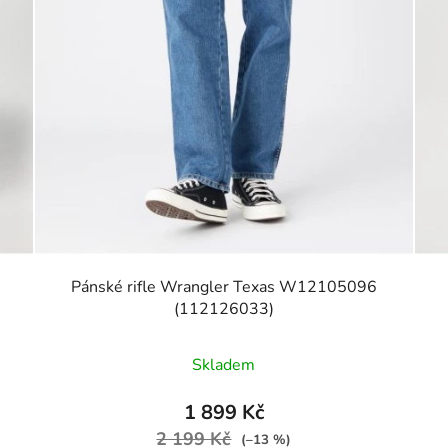
Pánské rifle Wrangler Texas W12105096
(112126033)
Skladem
1 899 Kč
2 199 Kč
(–13 %)