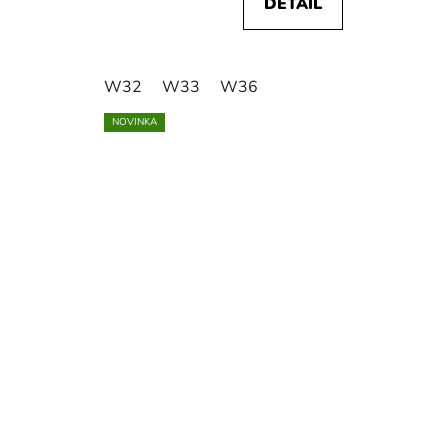
DETAIL
W32
W33
W36
NOVINKA