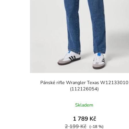
Pánské rifle Wrangler Texas W12133010
(112126054)
Skladem
1 789 Kč
2 199 Kč
(–18 %)