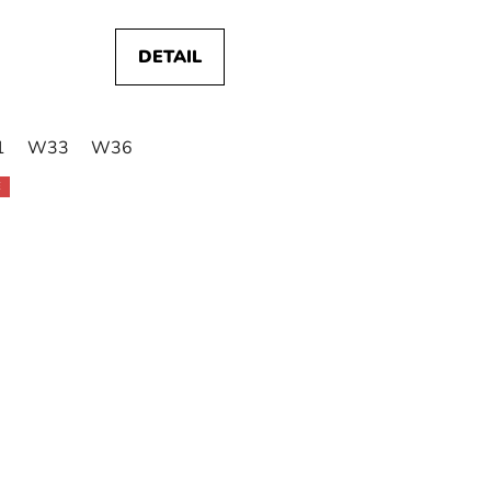
DETAIL
1
W40
W33
W42
W36
W44
W46
W48
E