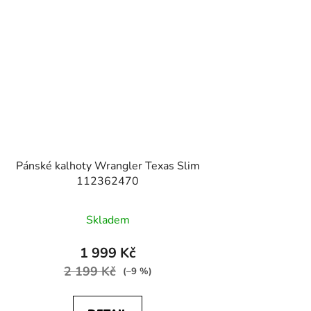
Pánské kalhoty Wrangler Texas Slim
112362470
Skladem
1 999 Kč
2 199 Kč
(–9 %)