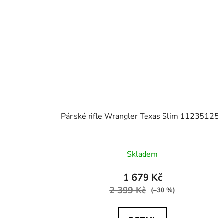
Pánské rifle Wrangler Texas Slim 1123512
Skladem
1 679 Kč
2 399 Kč
(–30 %)