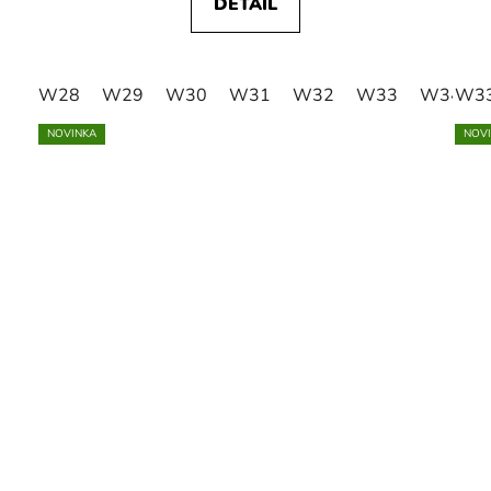
DETAIL
W28
W29
W30
W31
W32
W33
W34
W3
NOVINKA
NOV