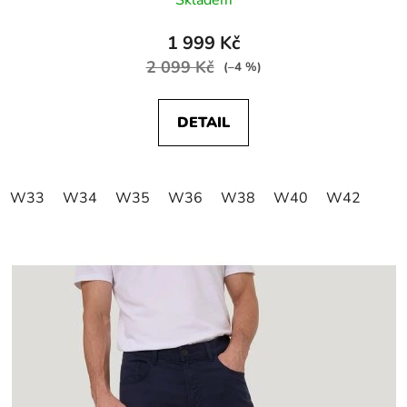
1 999 Kč
2 099 Kč
(–4 %)
DETAIL
W33
W34
W35
W36
W38
W40
W42