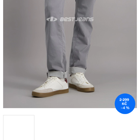
2 299
KČ
–4 %