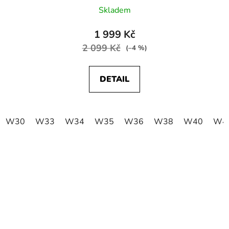
Skladem
1 999 Kč
2 099 Kč
(–4 %)
DETAIL
W30
W33
W34
W35
W36
W38
W40
W4