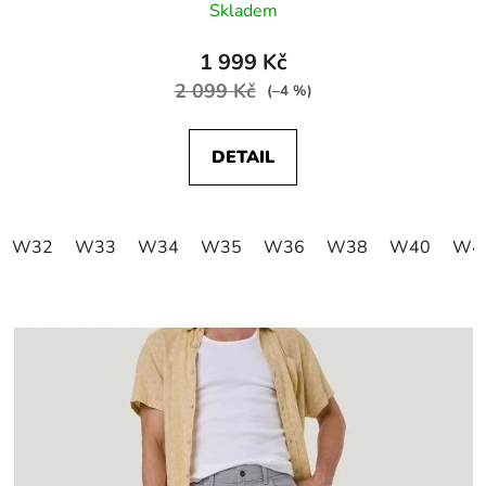
Skladem
1 999 Kč
2 099 Kč
(–4 %)
DETAIL
W32
W33
W34
W35
W36
W38
W40
W4