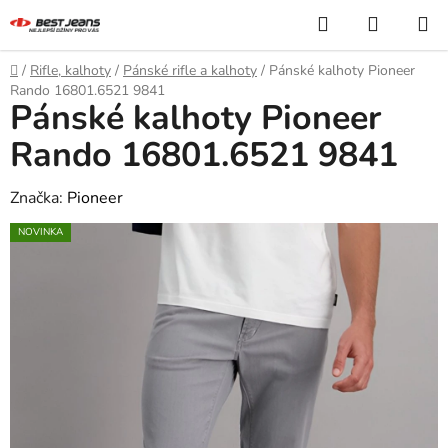
Přejít
Hledat
NÁKUP
na
KOŠÍK
obsah
Domů
/
Rifle, kalhoty
/
Pánské rifle a kalhoty
/
Pánské kalhoty Pioneer
Rando 16801.6521 9841
Pánské kalhoty Pioneer
Rando 16801.6521 9841
Značka:
Pioneer
NOVINKA