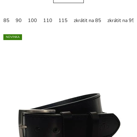
85
90
100
110
115
zkrátit na 85
zkrátit na 95
NOVINKA