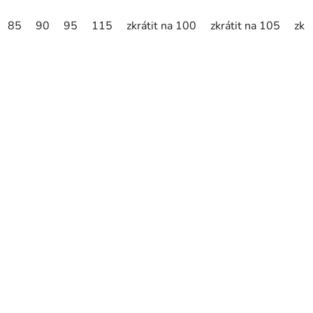
85
90
95
115
zkrátit na 100
zkrátit na 105
zkr