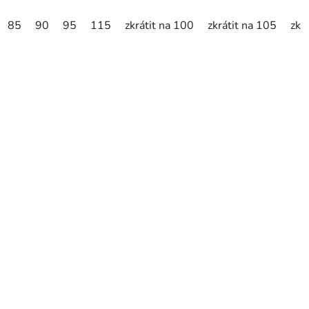
85
90
95
115
zkrátit na 100
zkrátit na 105
zkr