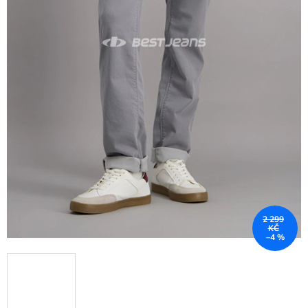
2 299
KČ
–4 %