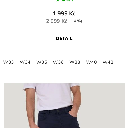
1 999 Kč
2 099 Kč
(–4 %)
DETAIL
W33
W34
W35
W36
W38
W40
W42