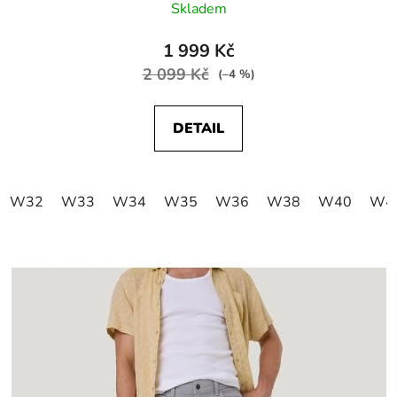
Skladem
1 999 Kč
2 099 Kč
(–4 %)
DETAIL
W32
W33
W34
W35
W36
W38
W40
W4