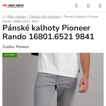
Přejít
Hledat
NÁKUP
na
KOŠÍK
obsah
Domů
/
Rifle, kalhoty
/
Pánské rifle a kalhoty
/
Pánské kalhoty Pioneer
Rando 16801.6521 9841
Pánské kalhoty Pioneer
Rando 16801.6521 9841
Značka:
Pioneer
NOVINKA