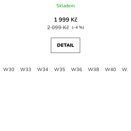
Skladem
1 999 Kč
2 099 Kč
(–4 %)
DETAIL
W30
W33
W34
W35
W36
W38
W40
W4