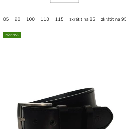
85
90
100
110
115
zkrátit na 85
zkrátit na 95
NOVINKA