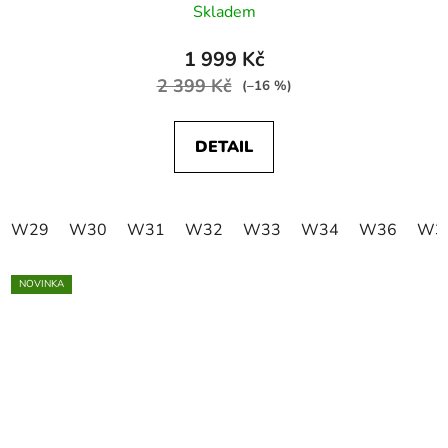
Skladem
1 999 Kč
2 399 Kč
(–16 %)
DETAIL
W29
W30
W31
W32
W33
W34
W36
W3
NOVINKA