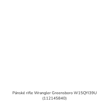
Pánské rifle Wrangler Greensboro W15QYI39U
(112145840)