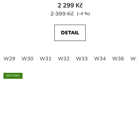
2 299 Kč
2 399 Kč
(–4 %)
DETAIL
W29
W30
W31
W32
W33
W34
W36
W3
NOVINKA