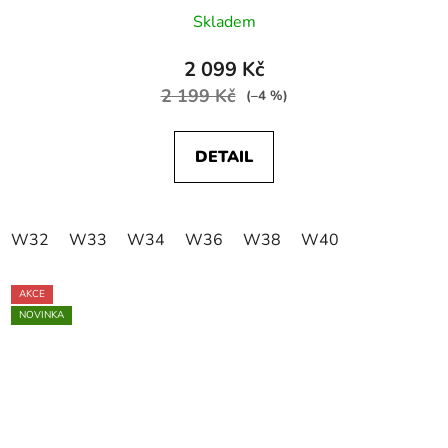
Skladem
2 099 Kč
2 199 Kč
(–4 %)
DETAIL
W32
W33
W34
W36
W38
W40
AKCE
NOVINKA