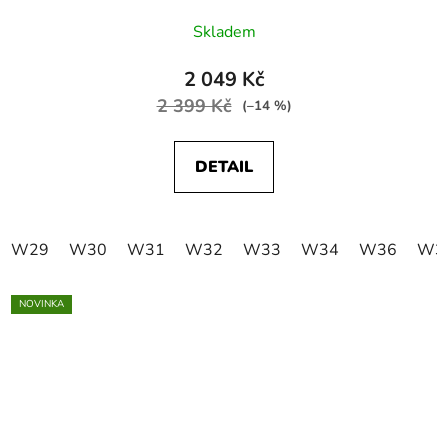
Skladem
2 049 Kč
2 399 Kč
(–14 %)
DETAIL
W29
W30
W31
W32
W33
W34
W36
W3
NOVINKA