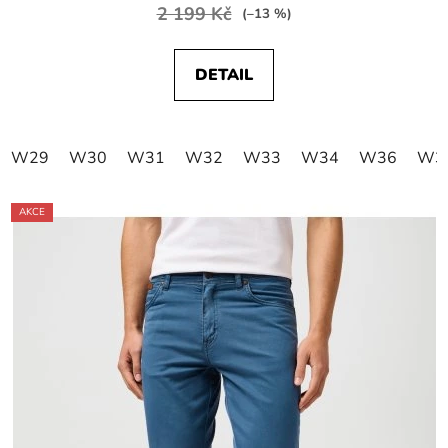
2 199 Kč
(–13 %)
DETAIL
W29
W30
W31
W32
W33
W34
W36
W3
AKCE