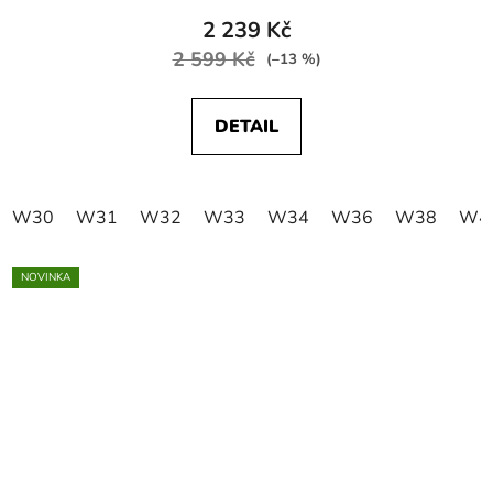
2 239 Kč
2 599 Kč
(–13 %)
DETAIL
W30
W31
W32
W33
W34
W36
W38
W4
NOVINKA