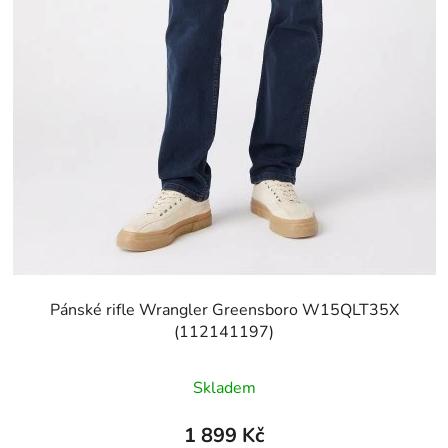
Pánské rifle Wrangler Greensboro W15QLT35X
(112141197)
Skladem
1 899 Kč