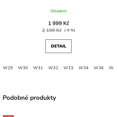
Skladem
1 999 Kč
2 199 Kč
(–9 %)
DETAIL
W29
W30
W31
W32
W33
W34
W36
W3
Podobné produkty