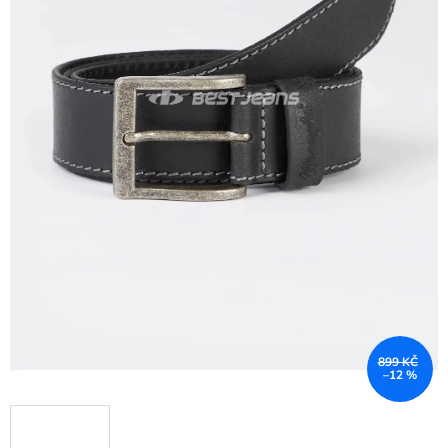
899 KČ
–12 %