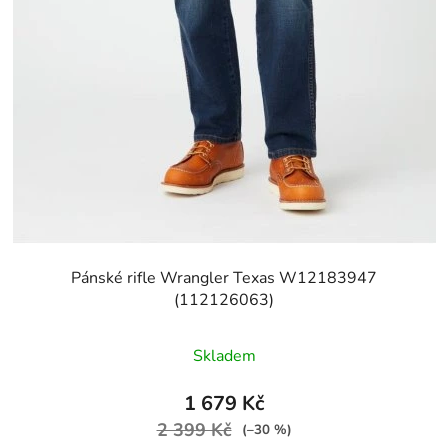
Pánské rifle Wrangler Texas W12183947
(112126063)
Skladem
1 679 Kč
2 399 Kč
(–30 %)