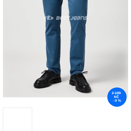
2 199
KČ
–9 %