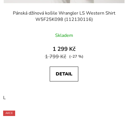
Pánská džínová košile Wrangler LS Western Shirt
W5F25K098 (112130116)
Skladem
1 299 Kč
1 799 Kč
(–27 %)
DETAIL
L
AKCE