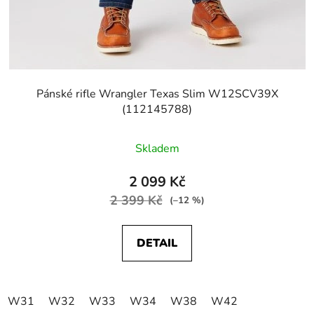
Pánské rifle Wrangler Texas Slim W12SCV39X
(112145788)
Skladem
2 099 Kč
2 399 Kč
(–12 %)
DETAIL
W31
W32
W33
W34
W38
W42