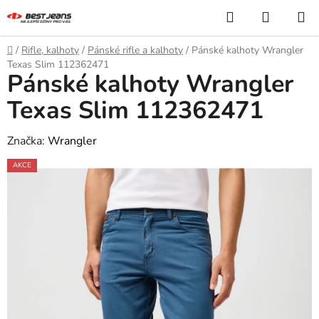
Přejít
Hledat
NÁKUP
na
KOŠÍK
obsah
Domů
/
Rifle, kalhoty
/
Pánské rifle a kalhoty
/
Pánské kalhoty Wrangler
Texas Slim 112362471
Pánské kalhoty Wrangler
Texas Slim 112362471
Značka:
Wrangler
AKCE