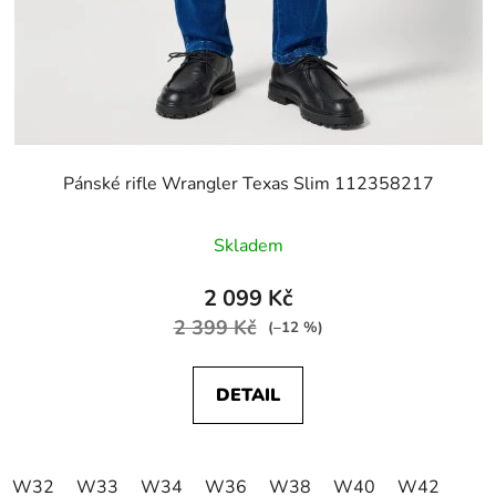
Pánské rifle Wrangler Texas Slim 112358217
Skladem
2 099 Kč
2 399 Kč
(–12 %)
DETAIL
W32
W33
W34
W36
W38
W40
W42