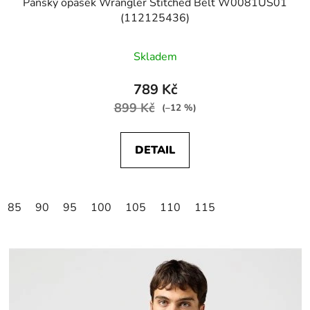
Pánský opasek Wrangler Stitched Belt W0081US01
(112125436)
Skladem
789 Kč
899 Kč
(–12 %)
DETAIL
85
90
95
100
105
110
115