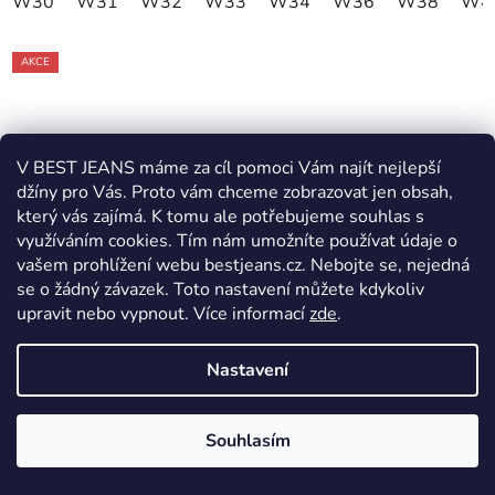
W30
W31
W32
W33
W34
W36
W38
W4
AKCE
V BEST JEANS máme za cíl pomoci Vám najít nejlepší
džíny pro Vás. Proto vám chceme zobrazovat jen obsah,
který vás zajímá. K tomu ale potřebujeme souhlas s
využíváním cookies. Tím nám umožníte používat údaje o
vašem prohlížení webu bestjeans.cz. Nebojte se, nejedná
se o žádný závazek. Toto nastavení můžete kdykoliv
upravit nebo vypnout.
Více informací
zde
.
Nastavení
Souhlasím