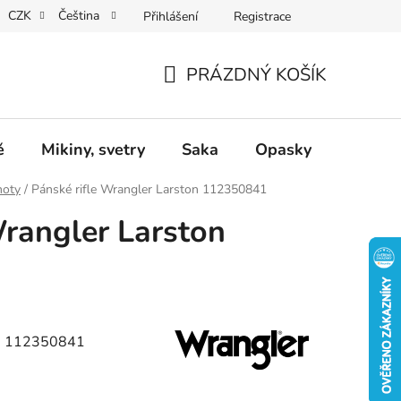
CZK
Čeština
Přihlášení
Registrace
Dárkové poukazy
Dostupnost
Obchodní podmínky
PRÁZDNÝ KOŠÍK
NÁKUPNÍ
KOŠÍK
ě
Mikiny, svetry
Saka
Opasky
Doplň
hoty
/
Pánské rifle Wrangler Larston 112350841
Wrangler Larston
on 112350841