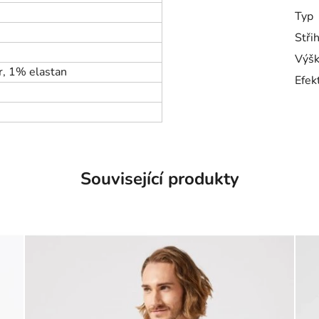
Typ
Stři
Výšk
r, 1% elastan
Efek
Související produkty