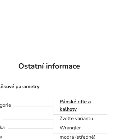
Ostatní informace
ňkové parametry
Pánské rifle a
gorie
kalhoty
Zvolte variantu
ka
Wrangler
a
modrá (středně)