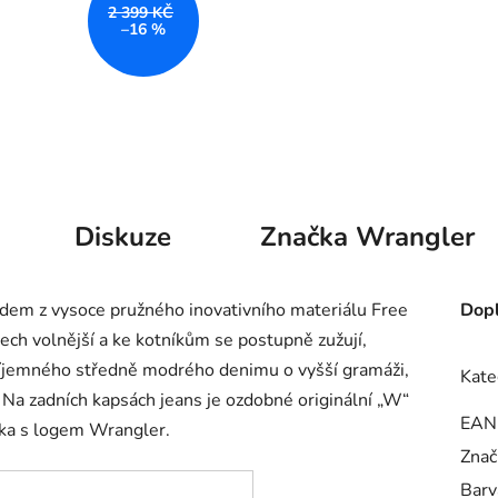
2 399 KČ
–16 %
Diskuze
Značka
Wrangler
edem z vysoce pružného inovativního materiálu Free
Dopl
ech volnější a ke kotníkům se postupně zužují,
příjemného středně modrého denimu o vyšší gramáži,
Kate
k. Na zadních kapsách jeans je ozdobné originální „W“
EAN
vka s logem
Wrangler.
Znač
Barv