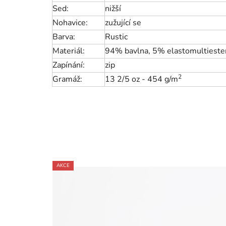
Sed:
nižší
Nohavice:
zužující se
Barva:
Rustic
Materiál:
94% bavlna, 5% elastomultieste
Zapínání:
zip
2
Gramáž:
13 2/5 oz - 454 g/m
AKCE