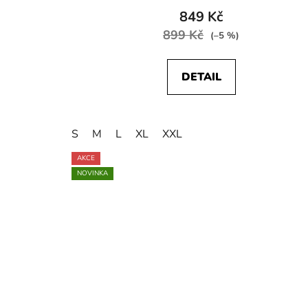
849 Kč
899 Kč
(–5 %)
DETAIL
S
M
L
XL
XXL
AKCE
NOVINKA