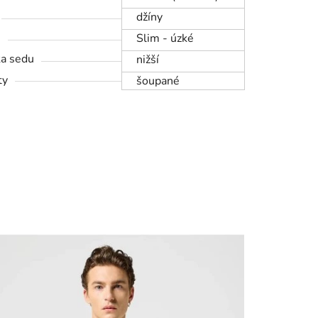
džíny
h
Slim - úzké
a sedu
nižší
ty
šoupané