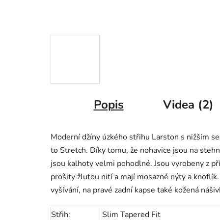
Popis
Videa (2)
Moderní džíny úzkého střihu Larston s nižším s
to Stretch. Díky tomu, že nohavice jsou na stehn
jsou kalhoty velmi pohodlné. Jsou vyrobeny z 
prošity žlutou nití a mají mosazné nýty a knoflí
vyšívání, na pravé zadní kapse také kožená náši
Střih:
Slim Tapered Fit