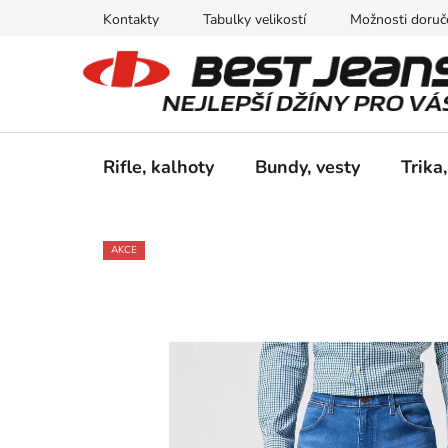
Přejít
Kontakty
Tabulky velikostí
Možnosti doruče
na
obsah
Rifle, kalhoty
Bundy, vesty
Trika,
AKCE