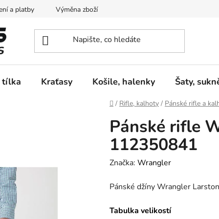
ní a platby
Výměna zboží
Vrácení zboží
Reklamace
 tílka
Kraťasy
Košile, halenky
Šaty, sukn
Domů
/
Rifle, kalhoty
/
Pánské rifle a kal
Pánské rifle 
112350841
Značka:
Wrangler
Pánské džíny Wrangler Larst
Tabulka velikostí